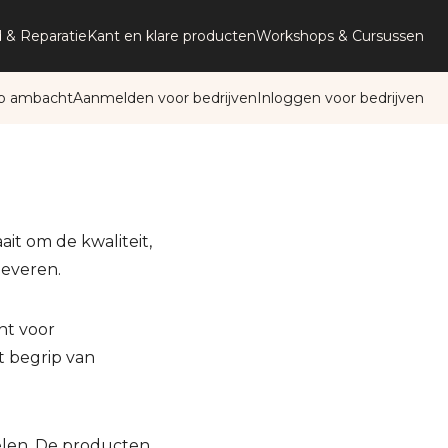
 & Reparatie
Kant en klare producten
Workshops & Cursussen
p ambacht
Aanmelden voor bedrijven
Inloggen voor bedrijven
it om de kwaliteit,
leveren.
ht voor
t begrip van
len. De producten