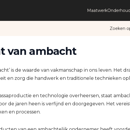
Maatwerk
Onderhoud
Zoeken o
ht van ambacht
cht’ is de waarde van vakmanschap in ons leven. Het draa
iteit en zorg die handwerk en traditionele technieken op
massaproductie en technologie overheersen, staat ambac
r de jaren heen is verfijnd en doorgegeven. Het vereis
ken en processen.
ucten van een ambachtelijk ondernemer heeft voorde