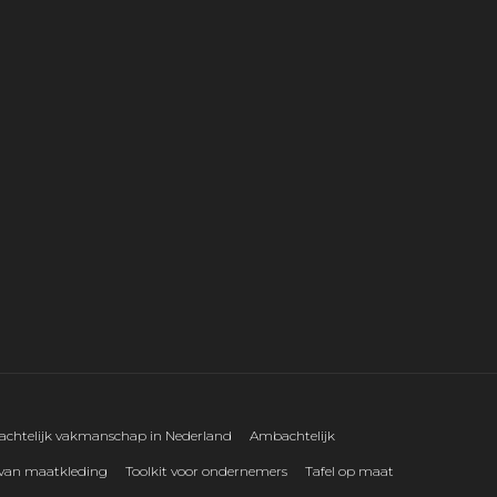
chtelijk vakmanschap in Nederland
Ambachtelijk
 van maatkleding
Toolkit voor ondernemers
Tafel op maat