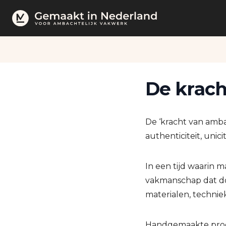
De krac
De ‘kracht van amba
authenticiteit, unic
In een tijd waarin 
vakmanschap dat doo
materialen, technie
Handgemaakte prod