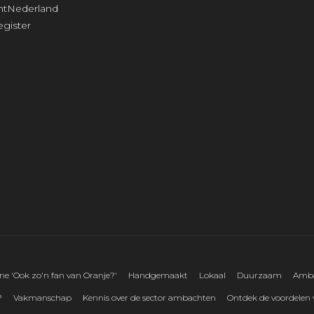
tNederland
gister
 'Ook zo'n fan van Oranje?'
Handgemaakt
Lokaal
Duurzaam
Amba
?
Vakmanschap
Kennis over de sector ambachten
Ontdek de voordelen