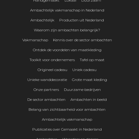
Handgemaakt
Lokaal
Duurzaam
Ambachtelijk vakmanschap in Nederland
Ambachtelijk
Producten uit Nederland
Waarom zijn ambachten belangrijk?
Vakmanschap
Kennis over de sector ambachten
Ontdek de voordelen van maatkleding
Toolkit voor ondernemers
Tafel op maat
Origineel cadeau
Uniek cadeau
Unieke wanddecoratie
Grote maat kleding
Onze partners
Duurzame bedrijven
De sector ambachten
Ambachten in beeld
Belang van zichtbaarheid voor ambachten
Ambachtelijk vakmanschap
Publicaties over Gemaakt in Nederland