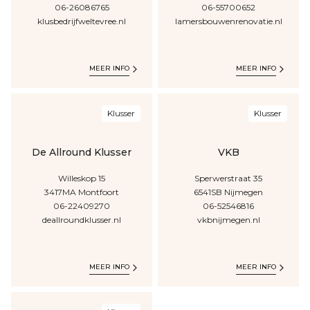
06-26086765
06-55700652
klusbedrijfweltevree.nl
lamersbouwenrenovatie.nl
MEER INFO
MEER INFO
Klusser
Klusser
De Allround Klusser
VKB
Willeskop
15
Sperwerstraat
35
3417MA
Montfoort
6541SB
Nijmegen
06-22409270
06-52546816
deallroundklusser.nl
vkbnijmegen.nl
MEER INFO
MEER INFO